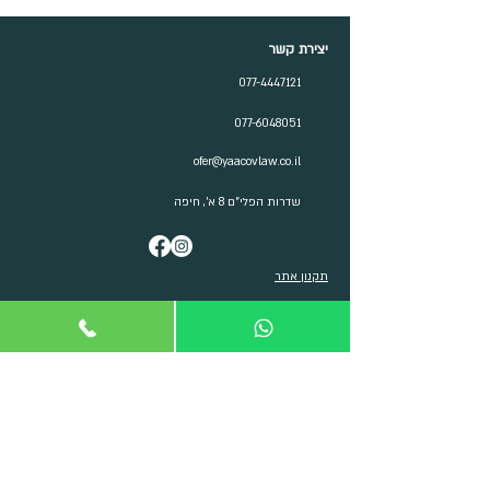
יצירת קשר
077-4447121
077-6048051
ofer@yaacovlaw.co.il
שדרות הפלי"ם 8 א', חיפה
תקנון אתר
הצהרת נגישות ומדיניות
פרטיות
© 2024 כל הזכויות שמורות לעופר יעקב משרד עורכי דין